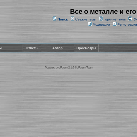
Все о металле и его
Поиск
Свежие темы
Горячие Темы
У
Модерация
Регистрация
ы
Ответы
Автор
Просмотры
Powered by
JForum 2.1.9
©
JForum Team