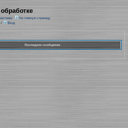
 обработке
частники
На главную страницу
/
Вход
Последнее сообщение