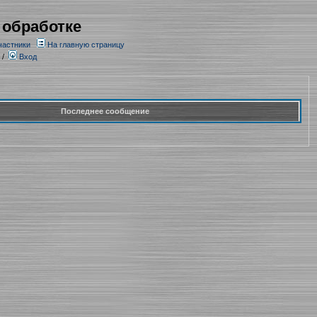
 обработке
частники
На главную страницу
/
Вход
Последнее сообщение