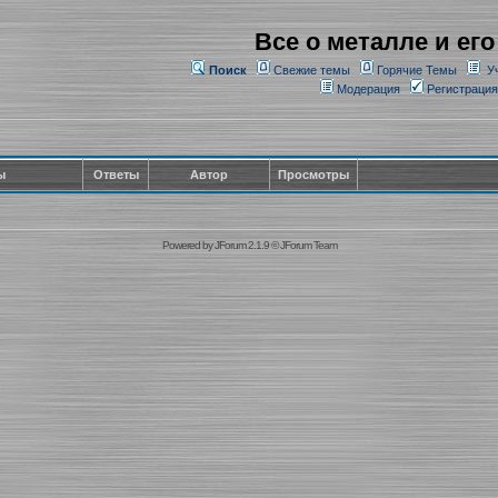
Все о металле и его
Поиск
Свежие темы
Горячие Темы
У
Модерация
Регистрация
ы
Ответы
Автор
Просмотры
Powered by
JForum 2.1.9
©
JForum Team