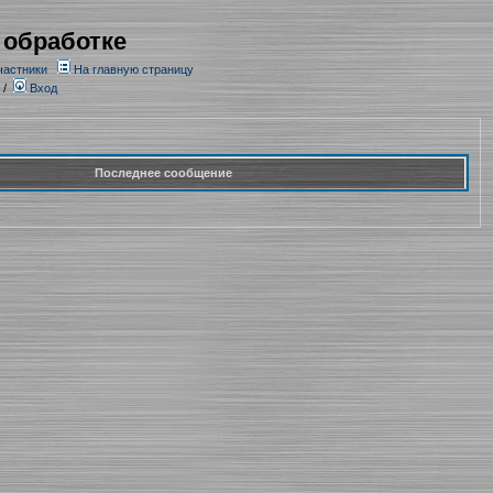
 обработке
частники
На главную страницу
/
Вход
Последнее сообщение