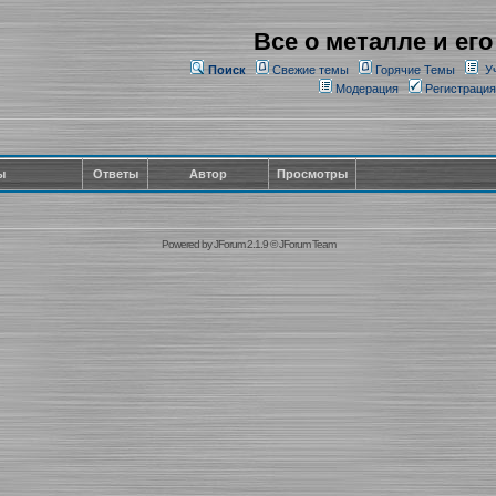
Все о металле и его
Поиск
Свежие темы
Горячие Темы
У
Модерация
Регистрация
ы
Ответы
Автор
Просмотры
Powered by
JForum 2.1.9
©
JForum Team