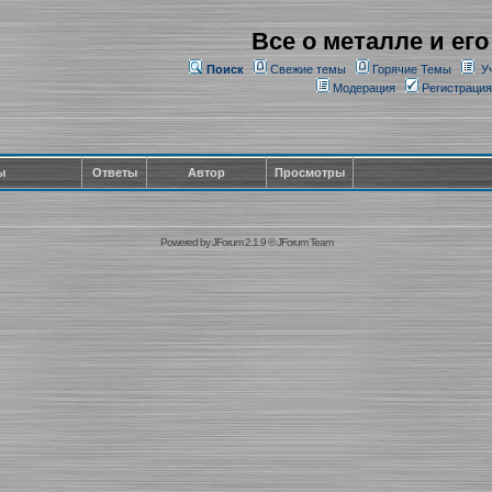
Все о металле и его
Поиск
Свежие темы
Горячие Темы
У
Модерация
Регистрация
ы
Ответы
Автор
Просмотры
Powered by
JForum 2.1.9
©
JForum Team