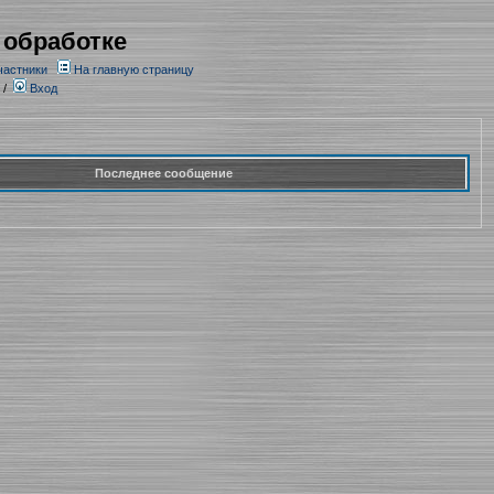
 обработке
частники
На главную страницу
/
Вход
Последнее сообщение