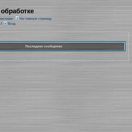
 обработке
частники
На главную страницу
/
Вход
Последнее сообщение