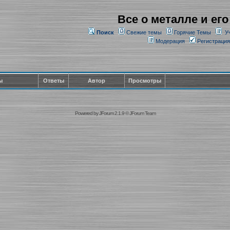
Все о металле и его
Поиск
Свежие темы
Горячие Темы
У
Модерация
Регистрация
ы
Ответы
Автор
Просмотры
Powered by
JForum 2.1.9
©
JForum Team