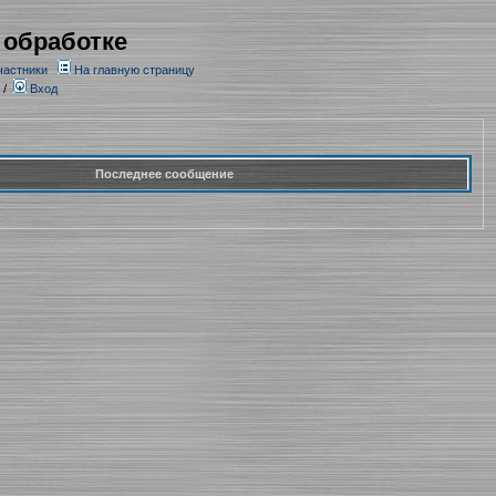
 обработке
частники
На главную страницу
/
Вход
Последнее сообщение