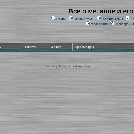
Все о металле и его
Поиск
Свежие темы
Горячие Темы
У
Модерация
Регистрация
ы
Ответы
Автор
Просмотры
Powered by
JForum 2.1.9
©
JForum Team