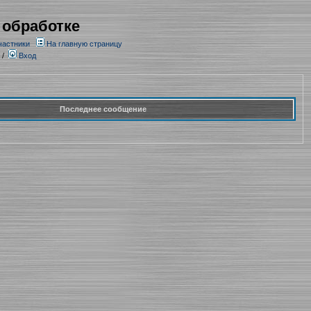
 обработке
частники
На главную страницу
/
Вход
Последнее сообщение