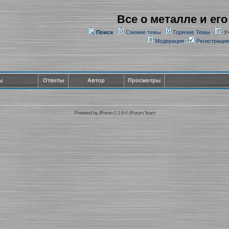
Все о металле и его
Поиск
Свежие темы
Горячие Темы
У
Модерация
Регистрация
ы
Ответы
Автор
Просмотры
Powered by
JForum 2.1.9
©
JForum Team