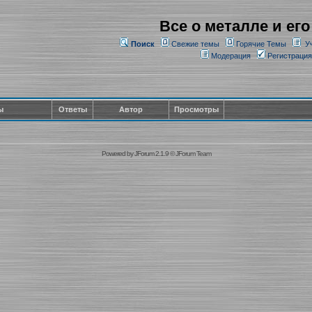
Все о металле и его
Поиск
Свежие темы
Горячие Темы
У
Модерация
Регистрация
ы
Ответы
Автор
Просмотры
Powered by
JForum 2.1.9
©
JForum Team