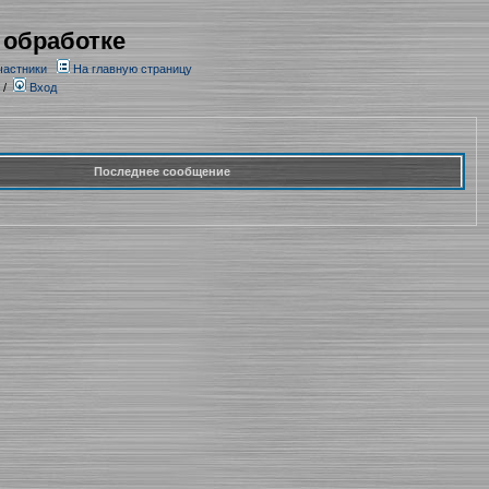
 обработке
частники
На главную страницу
/
Вход
Последнее сообщение