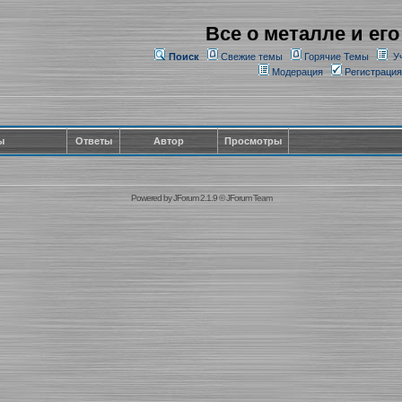
Все о металле и его
Поиск
Свежие темы
Горячие Темы
У
Модерация
Регистрация
ы
Ответы
Автор
Просмотры
Powered by
JForum 2.1.9
©
JForum Team