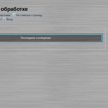
 обработке
частники
На главную страницу
/
Вход
Последнее сообщение