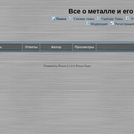
Все о металле и его
Поиск
Свежие темы
Горячие Темы
У
Модерация
Регистрация
ы
Ответы
Автор
Просмотры
Powered by
JForum 2.1.9
©
JForum Team