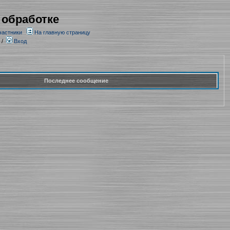
 обработке
частники
На главную страницу
/
Вход
Последнее сообщение