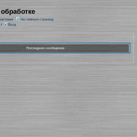
 обработке
частники
На главную страницу
/
Вход
Последнее сообщение