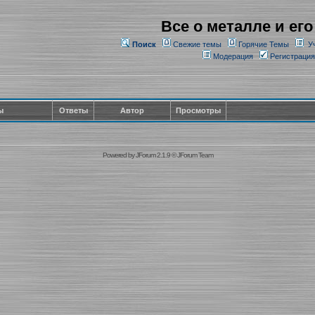
Все о металле и его
Поиск
Свежие темы
Горячие Темы
У
Модерация
Регистрация
ы
Ответы
Автор
Просмотры
Powered by
JForum 2.1.9
©
JForum Team