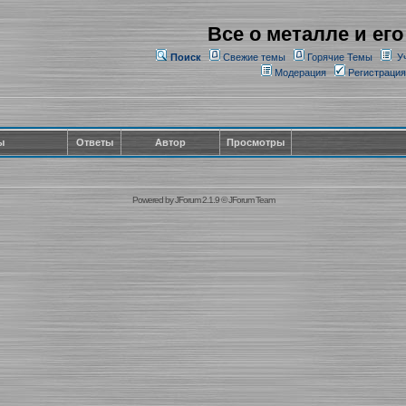
Все о металле и его
Поиск
Свежие темы
Горячие Темы
У
Модерация
Регистрация
ы
Ответы
Автор
Просмотры
Powered by
JForum 2.1.9
©
JForum Team