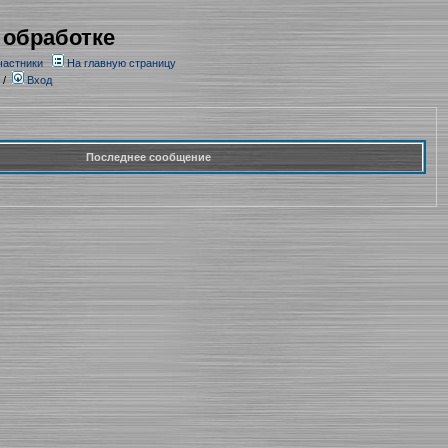
 обработке
частники
На главную страницу
/
Вход
Последнее сообщение