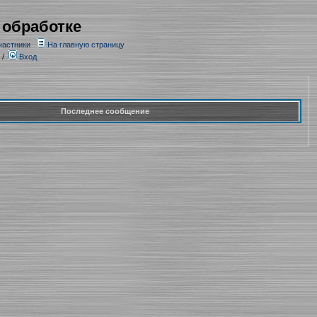
 обработке
частники
На главную страницу
/
Вход
Последнее сообщение