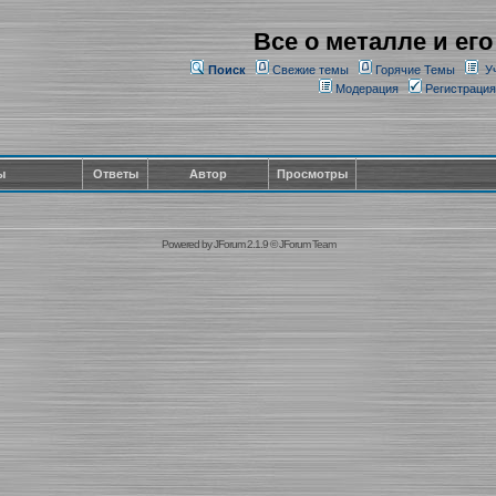
Все о металле и его
Поиск
Свежие темы
Горячие Темы
У
Модерация
Регистрация
ы
Ответы
Автор
Просмотры
Powered by
JForum 2.1.9
©
JForum Team