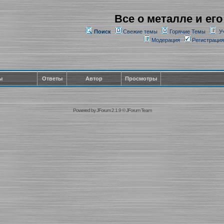
Все о металле и его
Поиск
Свежие темы
Горячие Темы
У
Модерация
Регистрация
ы
Ответы
Автор
Просмотры
Powered by
JForum 2.1.9
©
JForum Team