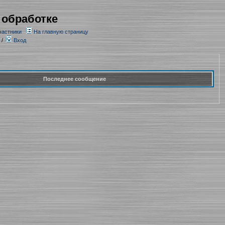
 обработке
частники
На главную страницу
/
Вход
Последнее сообщение