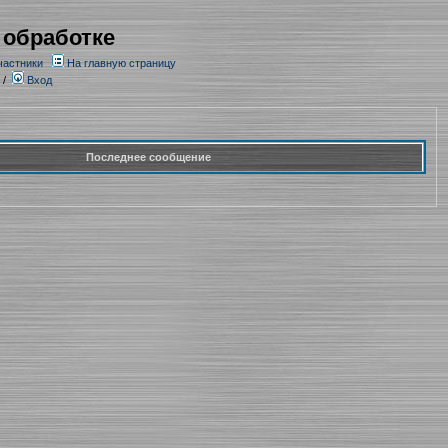
 обработке
частники
На главную страницу
/
Вход
Последнее сообщение