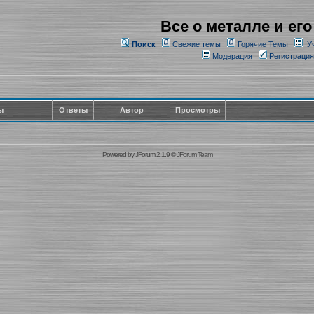
Все о металле и его
Поиск
Свежие темы
Горячие Темы
У
Модерация
Регистрация
ы
Ответы
Автор
Просмотры
Powered by
JForum 2.1.9
©
JForum Team