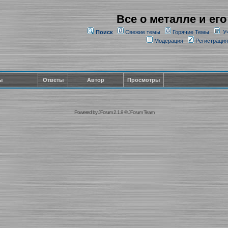
Все о металле и его
Поиск
Свежие темы
Горячие Темы
У
Модерация
Регистрация
ы
Ответы
Автор
Просмотры
Powered by
JForum 2.1.9
©
JForum Team