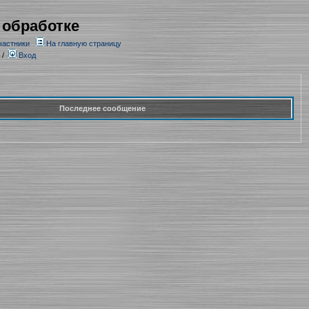
 обработке
частники
На главную страницу
/
Вход
Последнее сообщение