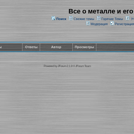
Все о металле и его
Поиск
Свежие темы
Горячие Темы
У
Модерация
Регистрация
ы
Ответы
Автор
Просмотры
Powered by
JForum 2.1.9
©
JForum Team