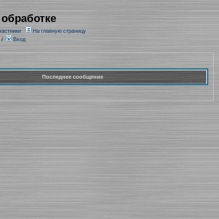
 обработке
частники
На главную страницу
/
Вход
Последнее сообщение