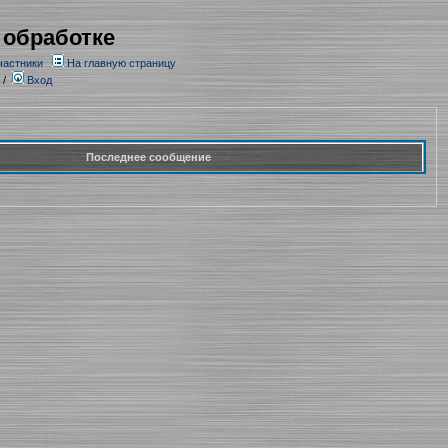
 обработке
частники
На главную страницу
/
Вход
Последнее сообщение