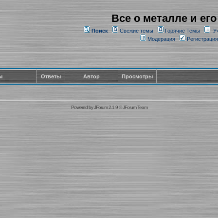
Все о металле и его
Поиск
Свежие темы
Горячие Темы
У
Модерация
Регистрация
ы
Ответы
Автор
Просмотры
Powered by
JForum 2.1.9
©
JForum Team