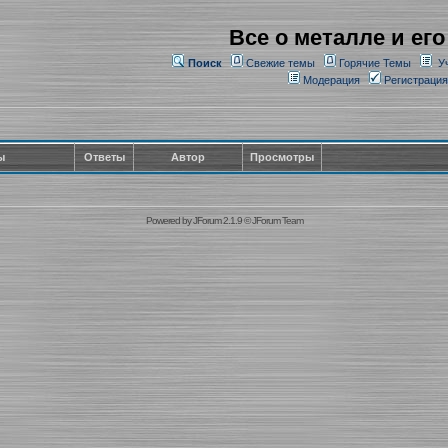
Все о металле и его
Поиск
Свежие темы
Горячие Темы
У
Модерация
Регистрация
ы
Ответы
Автор
Просмотры
Powered by
JForum 2.1.9
©
JForum Team