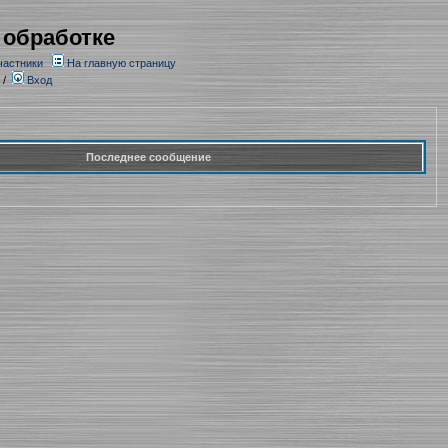
 обработке
частники
На главную страницу
/
Вход
Последнее сообщение