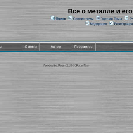
Все о металле и его
Поиск
Свежие темы
Горячие Темы
У
Модерация
Регистрация
ы
Ответы
Автор
Просмотры
Powered by
JForum 2.1.9
©
JForum Team