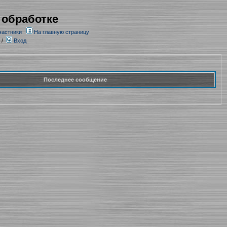
 обработке
частники
На главную страницу
/
Вход
Последнее сообщение