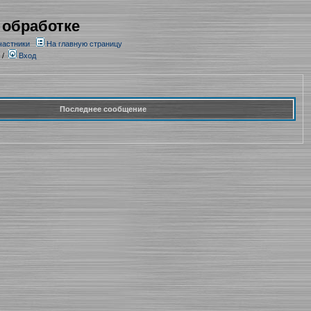
 обработке
частники
На главную страницу
/
Вход
Последнее сообщение