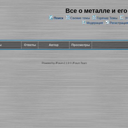
Все о металле и его
Поиск
Свежие темы
Горячие Темы
У
Модерация
Регистрация
ы
Ответы
Автор
Просмотры
Powered by
JForum 2.1.9
©
JForum Team