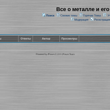
Все о металле и его
Поиск
Свежие темы
Горячие Темы
У
Модерация
Регистрация
ы
Ответы
Автор
Просмотры
Powered by
JForum 2.1.9
©
JForum Team