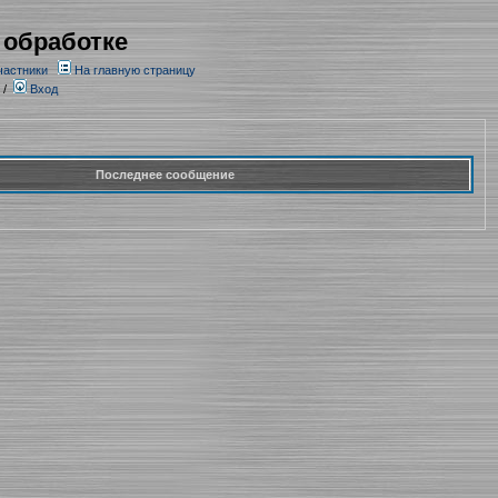
 обработке
частники
На главную страницу
/
Вход
Последнее сообщение