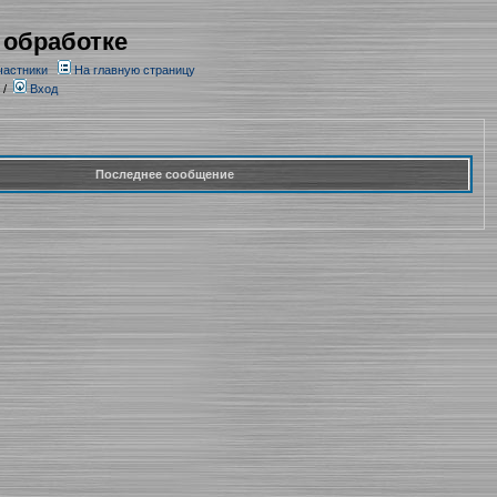
 обработке
частники
На главную страницу
/
Вход
Последнее сообщение