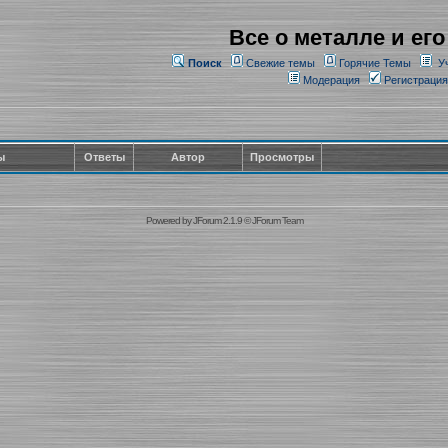
Все о металле и его
Поиск
Свежие темы
Горячие Темы
У
Модерация
Регистрация
ы
Ответы
Автор
Просмотры
Powered by
JForum 2.1.9
©
JForum Team