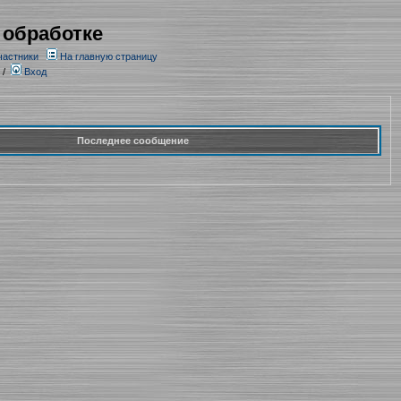
 обработке
частники
На главную страницу
/
Вход
Последнее сообщение