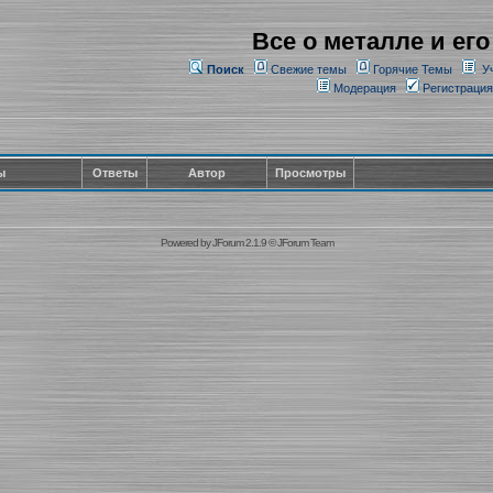
Все о металле и его
Поиск
Свежие темы
Горячие Темы
У
Модерация
Регистрация
ы
Ответы
Автор
Просмотры
Powered by
JForum 2.1.9
©
JForum Team