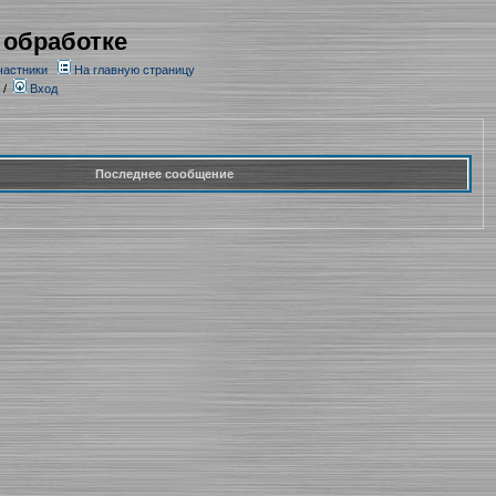
 обработке
частники
На главную страницу
/
Вход
Последнее сообщение