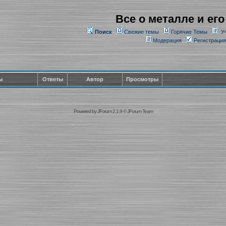
Все о металле и его
Поиск
Свежие темы
Горячие Темы
У
Модерация
Регистрация
ы
Ответы
Автор
Просмотры
Powered by
JForum 2.1.9
©
JForum Team