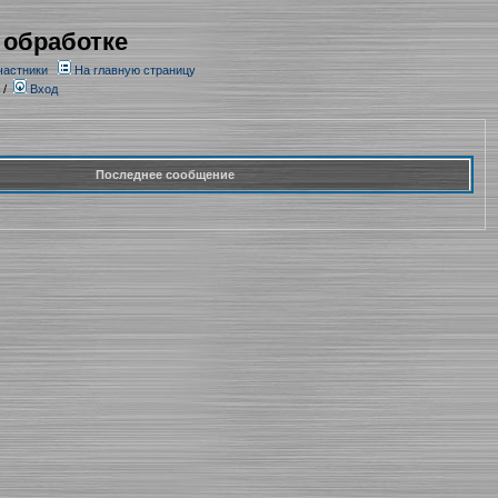
 обработке
частники
На главную страницу
/
Вход
Последнее сообщение