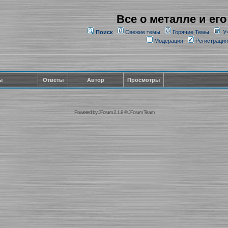
Все о металле и его
Поиск
Свежие темы
Горячие Темы
У
Модерация
Регистрация
ы
Ответы
Автор
Просмотры
Powered by
JForum 2.1.9
©
JForum Team