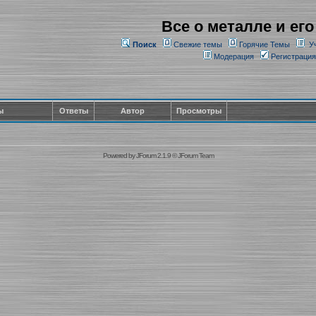
Все о металле и его
Поиск
Свежие темы
Горячие Темы
У
Модерация
Регистрация
ы
Ответы
Автор
Просмотры
Powered by
JForum 2.1.9
©
JForum Team