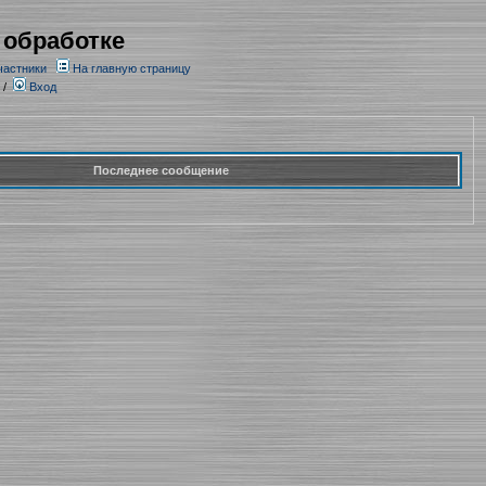
 обработке
частники
На главную страницу
/
Вход
Последнее сообщение