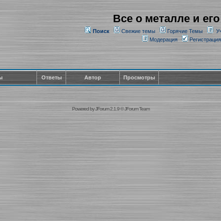
Все о металле и его
Поиск
Свежие темы
Горячие Темы
У
Модерация
Регистрация
ы
Ответы
Автор
Просмотры
Powered by
JForum 2.1.9
©
JForum Team