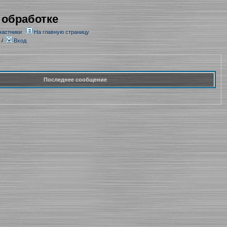
 обработке
частники
На главную страницу
/
Вход
Последнее сообщение