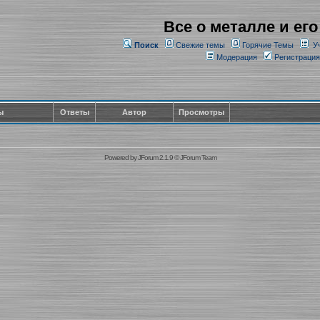
Все о металле и его
Поиск
Свежие темы
Горячие Темы
У
Модерация
Регистрация
ы
Ответы
Автор
Просмотры
Powered by
JForum 2.1.9
©
JForum Team