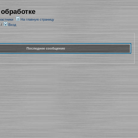
 обработке
частники
На главную страницу
/
Вход
Последнее сообщение