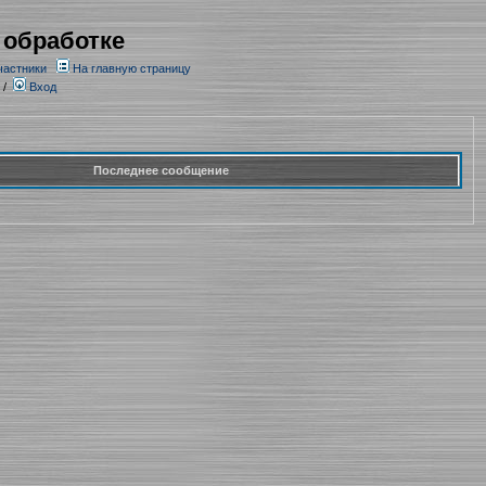
 обработке
частники
На главную страницу
/
Вход
Последнее сообщение