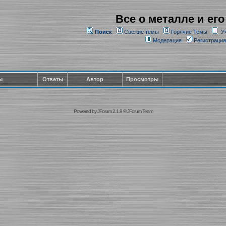
Все о металле и его
Поиск
Свежие темы
Горячие Темы
У
Модерация
Регистрация
ы
Ответы
Автор
Просмотры
Powered by
JForum 2.1.9
©
JForum Team