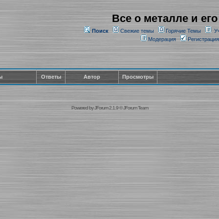
Все о металле и его
Поиск
Свежие темы
Горячие Темы
У
Модерация
Регистрация
ы
Ответы
Автор
Просмотры
Powered by
JForum 2.1.9
©
JForum Team