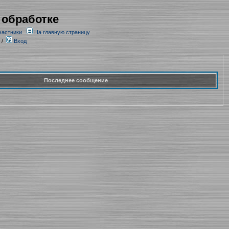
 обработке
частники
На главную страницу
/
Вход
Последнее сообщение