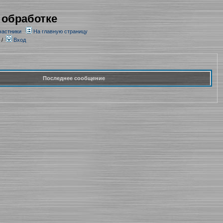
 обработке
частники
На главную страницу
/
Вход
Последнее сообщение