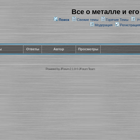
Все о металле и его
Поиск
Свежие темы
Горячие Темы
У
Модерация
Регистрация
ы
Ответы
Автор
Просмотры
Powered by
JForum 2.1.9
©
JForum Team