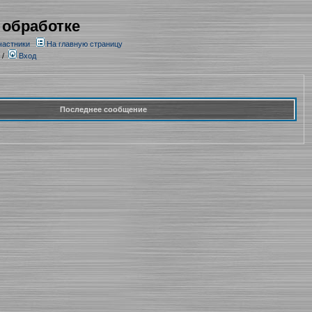
 обработке
частники
На главную страницу
/
Вход
Последнее сообщение