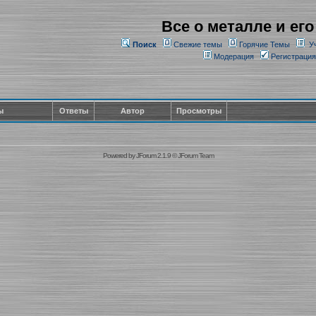
Все о металле и его
Поиск
Свежие темы
Горячие Темы
У
Модерация
Регистрация
ы
Ответы
Автор
Просмотры
Powered by
JForum 2.1.9
©
JForum Team