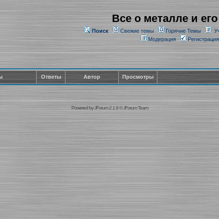
Все о металле и его
Поиск
Свежие темы
Горячие Темы
У
Модерация
Регистрация
ы
Ответы
Автор
Просмотры
Powered by
JForum 2.1.9
©
JForum Team