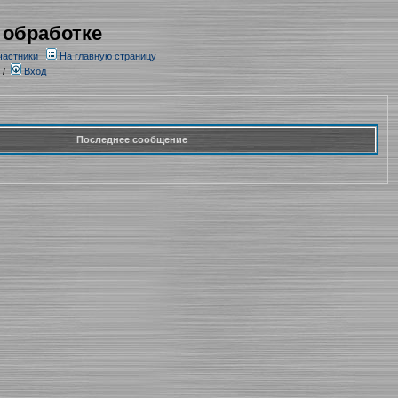
 обработке
частники
На главную страницу
/
Вход
Последнее сообщение