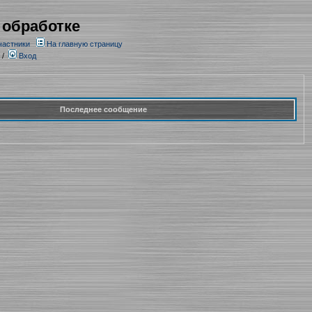
 обработке
частники
На главную страницу
/
Вход
Последнее сообщение