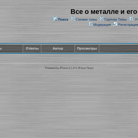
Все о металле и его
Поиск
Свежие темы
Горячие Темы
У
Модерация
Регистрация
ы
Ответы
Автор
Просмотры
Powered by
JForum 2.1.9
©
JForum Team