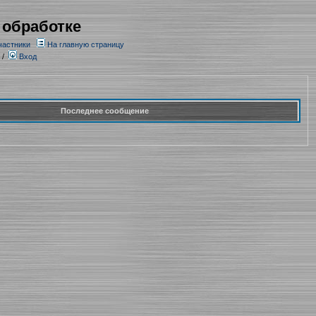
 обработке
частники
На главную страницу
/
Вход
Последнее сообщение