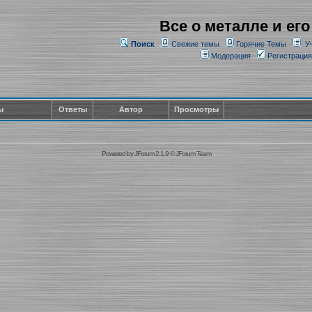
Все о металле и его
Поиск
Свежие темы
Горячие Темы
У
Модерация
Регистрация
ы
Ответы
Автор
Просмотры
Powered by
JForum 2.1.9
©
JForum Team