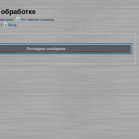
 обработке
частники
На главную страницу
/
Вход
Последнее сообщение