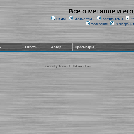
Все о металле и его
Поиск
Свежие темы
Горячие Темы
У
Модерация
Регистрация
ы
Ответы
Автор
Просмотры
Powered by
JForum 2.1.9
©
JForum Team