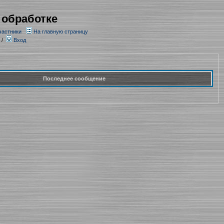
 обработке
частники
На главную страницу
/
Вход
Последнее сообщение