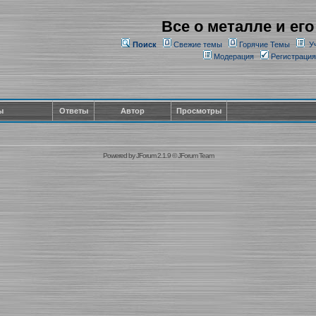
Все о металле и его
Поиск
Свежие темы
Горячие Темы
У
Модерация
Регистрация
ы
Ответы
Автор
Просмотры
Powered by
JForum 2.1.9
©
JForum Team