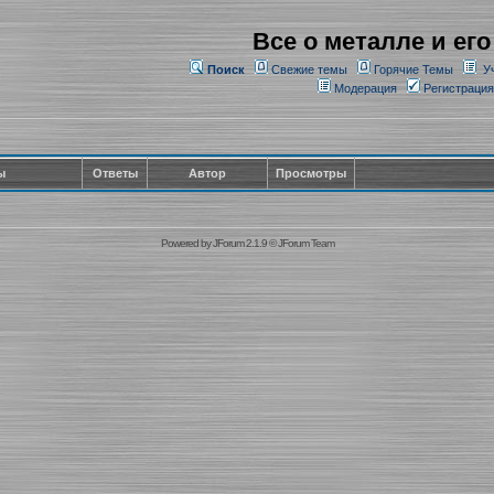
Все о металле и его
Поиск
Свежие темы
Горячие Темы
У
Модерация
Регистрация
ы
Ответы
Автор
Просмотры
Powered by
JForum 2.1.9
©
JForum Team