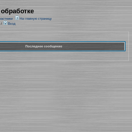
 обработке
частники
На главную страницу
/
Вход
Последнее сообщение