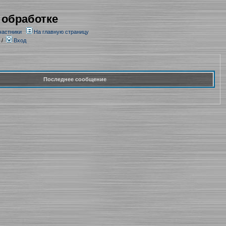
 обработке
частники
На главную страницу
/
Вход
Последнее сообщение