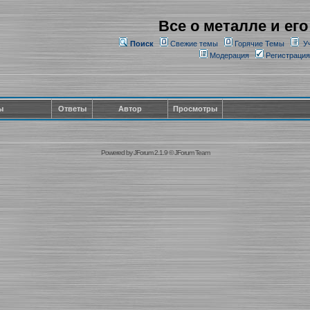
Все о металле и его
Поиск
Свежие темы
Горячие Темы
У
Модерация
Регистрация
ы
Ответы
Автор
Просмотры
Powered by
JForum 2.1.9
©
JForum Team