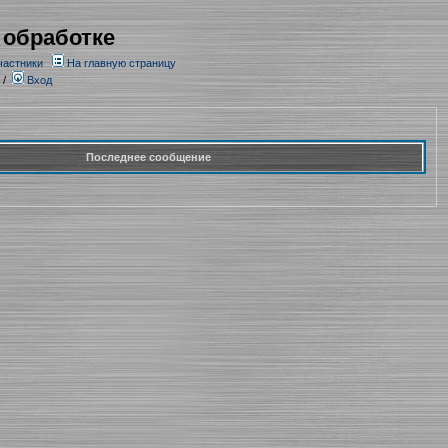
 обработке
частники
На главную страницу
/
Вход
Последнее сообщение