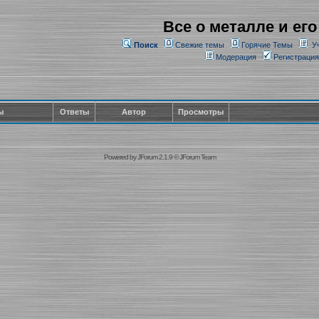
Все о металле и его
Поиск
Свежие темы
Горячие Темы
У
Модерация
Регистрация
ы
Ответы
Автор
Просмотры
Powered by
JForum 2.1.9
©
JForum Team