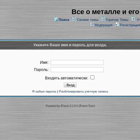
Все о металле и его
Поиск
Свежие темы
Горячие Темы
У
Модерация
Регистрация
Укажите Ваше имя и пароль для входа.
Имя:
Пароль:
Входить автоматически:
Я забыл пароль
|
Разблокировать учетную запись
Powered by
JForum 2.1.9
©
JForum Team