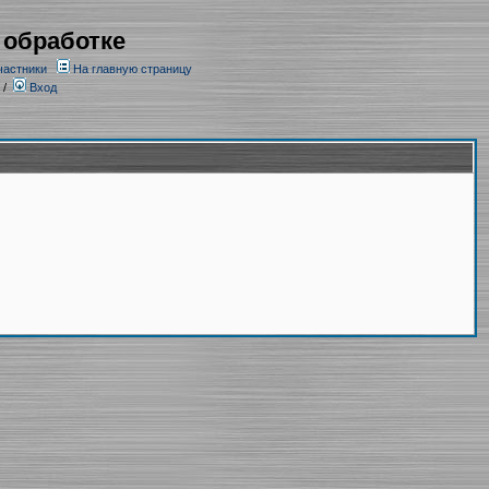
 обработке
частники
На главную страницу
/
Вход