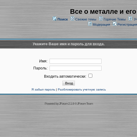
Все о металле и его
Поиск
Свежие темы
Горячие Темы
У
Модерация
Регистрация
Укажите Ваше имя и пароль для входа.
Имя:
Пароль:
Входить автоматически:
Я забыл пароль
|
Разблокировать учетную запись
Powered by
JForum 2.1.9
©
JForum Team