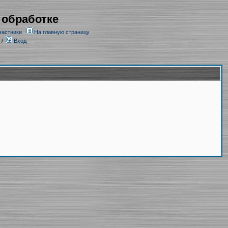
 обработке
частники
На главную страницу
/
Вход