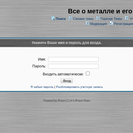
Все о металле и его
Поиск
Свежие темы
Горячие Темы
У
Модерация
Регистрация
Укажите Ваше имя и пароль для входа.
Имя:
Пароль:
Входить автоматически:
Я забыл пароль
|
Разблокировать учетную запись
Powered by
JForum 2.1.9
©
JForum Team