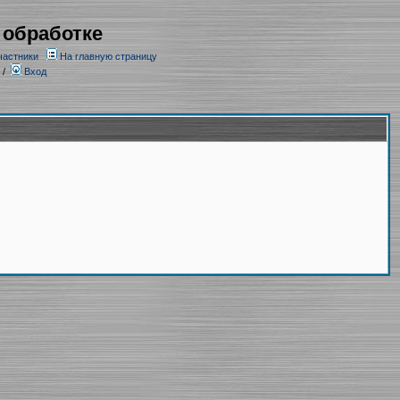
 обработке
частники
На главную страницу
/
Вход