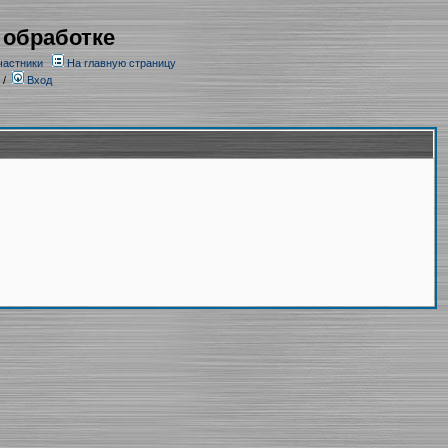
 обработке
частники
На главную страницу
/
Вход