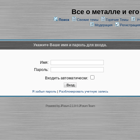
Все о металле и его
Поиск
Свежие темы
Горячие Темы
У
Модерация
Регистрация
Укажите Ваше имя и пароль для входа.
Имя:
Пароль:
Входить автоматически:
Я забыл пароль
|
Разблокировать учетную запись
Powered by
JForum 2.1.9
©
JForum Team