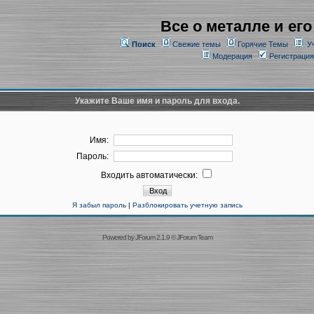
Все о металле и его
Поиск
Свежие темы
Горячие Темы
У
Модерация
Регистрация
Укажите Ваше имя и пароль для входа.
Имя:
Пароль:
Входить автоматически:
Я забыл пароль
|
Разблокировать учетную запись
Powered by
JForum 2.1.9
©
JForum Team