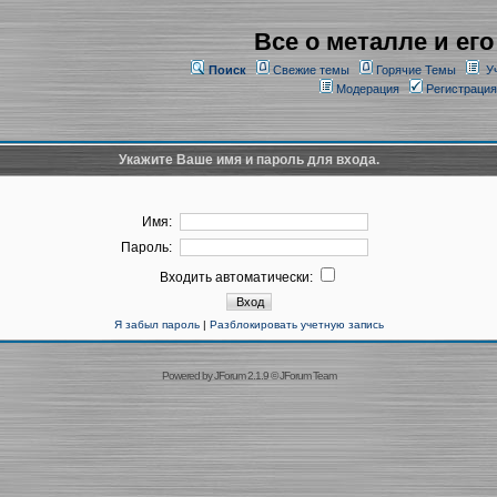
Все о металле и его
Поиск
Свежие темы
Горячие Темы
У
Модерация
Регистрация
Укажите Ваше имя и пароль для входа.
Имя:
Пароль:
Входить автоматически:
Я забыл пароль
|
Разблокировать учетную запись
Powered by
JForum 2.1.9
©
JForum Team