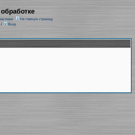
 обработке
частники
На главную страницу
/
Вход