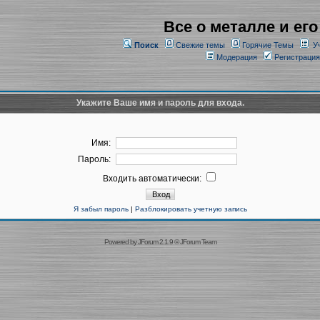
Все о металле и его
Поиск
Свежие темы
Горячие Темы
У
Модерация
Регистрация
Укажите Ваше имя и пароль для входа.
Имя:
Пароль:
Входить автоматически:
Я забыл пароль
|
Разблокировать учетную запись
Powered by
JForum 2.1.9
©
JForum Team