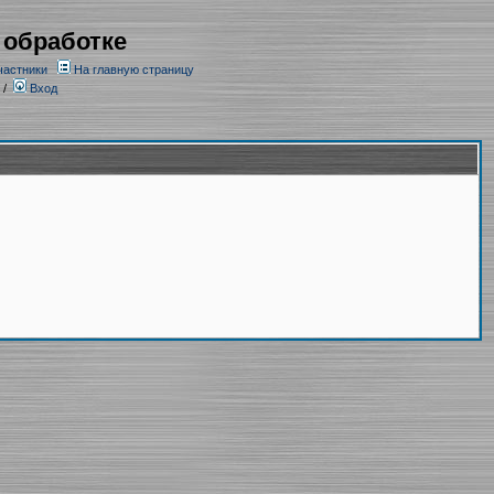
 обработке
частники
На главную страницу
/
Вход