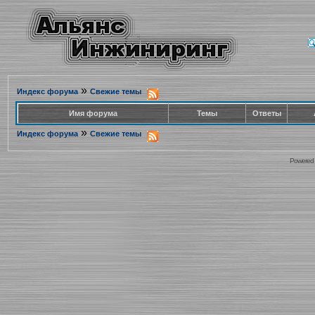
»
Индекс форума
Свежие темы
Имя форума
Темы
Ответы
»
Индекс форума
Свежие темы
Powered