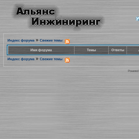
»
Индекс форума
Свежие темы
Имя форума
Темы
Ответы
»
Индекс форума
Свежие темы
Powered